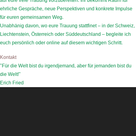
auf eure freie Trauung vorzubereiten. Ihr bekommt Raum für
ehrliche Gespräche, neue Perspektiven und konkrete Impulse
für euren gemeinsamen Weg.
Unabhänig davon, wo eure Trauung stattfinet – in der Schweiz,
Liechtenstein, Österreich oder Süddeutschland – begleite ich
euch persönlich oder online auf diesem wichtigen Schritt.
Kontakt
"Für die Welt bist du irgendjemand, aber für jemanden bist du
die Welt!"
Erich Fried