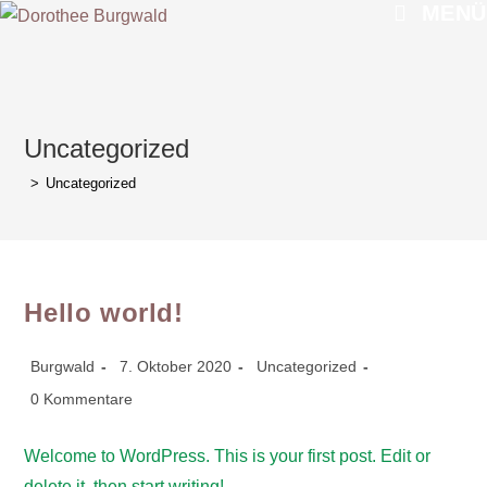
MENÜ
Zum
Inhalt
springen
Uncategorized
>
Uncategorized
Hello world!
Beitrags-
Beitrag
Beitrags-
Burgwald
7. Oktober 2020
Uncategorized
Autor:
veröffentlicht:
Kategorie:
Beitrags-
0 Kommentare
Kommentare:
Welcome to WordPress. This is your first post. Edit or
delete it, then start writing!